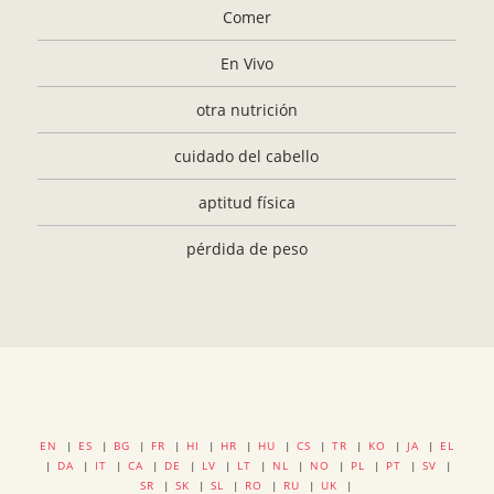
Comer
En Vivo
otra nutrición
cuidado del cabello
aptitud física
pérdida de peso
EN
|
ES
|
BG
|
FR
|
HI
|
HR
|
HU
|
CS
|
TR
|
KO
|
JA
|
EL
|
DA
|
IT
|
CA
|
DE
|
LV
|
LT
|
NL
|
NO
|
PL
|
PT
|
SV
|
SR
|
SK
|
SL
|
RO
|
RU
|
UK
|