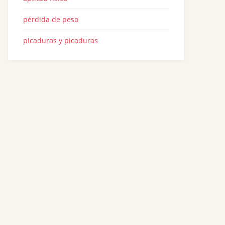
pérdida de peso
picaduras y picaduras