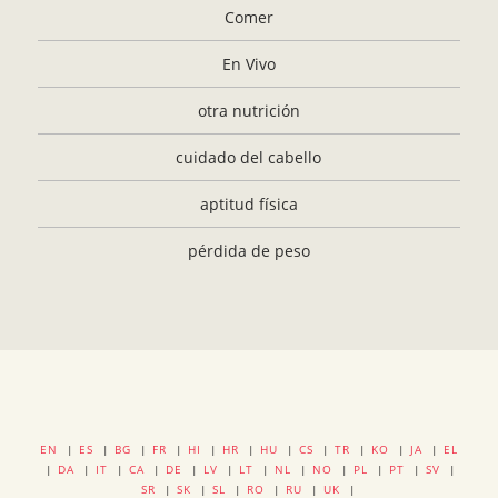
Comer
En Vivo
otra nutrición
cuidado del cabello
aptitud física
pérdida de peso
EN
|
ES
|
BG
|
FR
|
HI
|
HR
|
HU
|
CS
|
TR
|
KO
|
JA
|
EL
|
DA
|
IT
|
CA
|
DE
|
LV
|
LT
|
NL
|
NO
|
PL
|
PT
|
SV
|
SR
|
SK
|
SL
|
RO
|
RU
|
UK
|