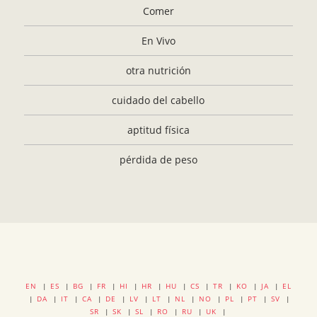
Comer
En Vivo
otra nutrición
cuidado del cabello
aptitud física
pérdida de peso
EN
|
ES
|
BG
|
FR
|
HI
|
HR
|
HU
|
CS
|
TR
|
KO
|
JA
|
EL
|
DA
|
IT
|
CA
|
DE
|
LV
|
LT
|
NL
|
NO
|
PL
|
PT
|
SV
|
SR
|
SK
|
SL
|
RO
|
RU
|
UK
|