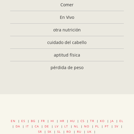
Comer
En Vivo
otra nutrición
cuidado del cabello
aptitud física
pérdida de peso
EN
|
ES
|
BG
|
FR
|
HI
|
HR
|
HU
|
CS
|
TR
|
KO
|
JA
|
EL
|
DA
|
IT
|
CA
|
DE
|
LV
|
LT
|
NL
|
NO
|
PL
|
PT
|
SV
|
SR
|
SK
|
SL
|
RO
|
RU
|
UK
|