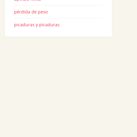
pérdida de peso
picaduras y picaduras