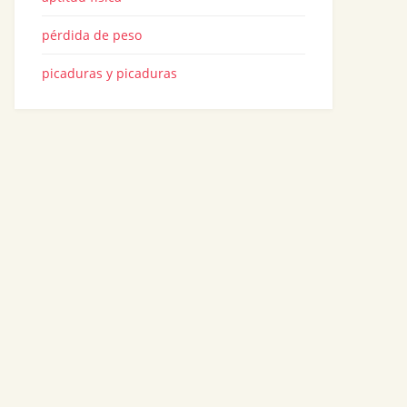
pérdida de peso
picaduras y picaduras