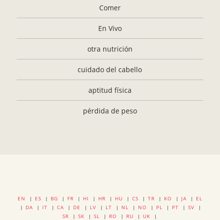
Comer
En Vivo
otra nutrición
cuidado del cabello
aptitud física
pérdida de peso
EN
|
ES
|
BG
|
FR
|
HI
|
HR
|
HU
|
CS
|
TR
|
KO
|
JA
|
EL
|
DA
|
IT
|
CA
|
DE
|
LV
|
LT
|
NL
|
NO
|
PL
|
PT
|
SV
|
SR
|
SK
|
SL
|
RO
|
RU
|
UK
|