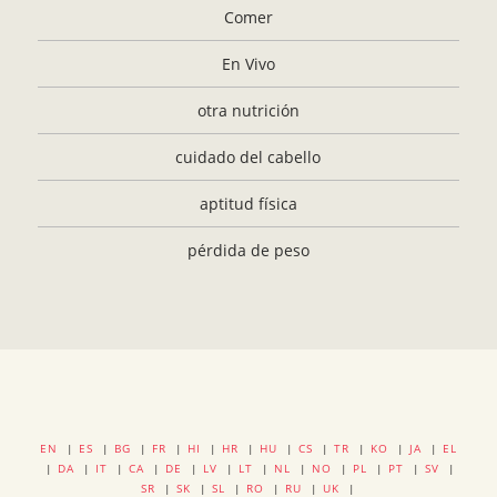
Comer
En Vivo
otra nutrición
cuidado del cabello
aptitud física
pérdida de peso
EN
|
ES
|
BG
|
FR
|
HI
|
HR
|
HU
|
CS
|
TR
|
KO
|
JA
|
EL
|
DA
|
IT
|
CA
|
DE
|
LV
|
LT
|
NL
|
NO
|
PL
|
PT
|
SV
|
SR
|
SK
|
SL
|
RO
|
RU
|
UK
|