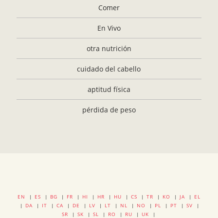
Comer
En Vivo
otra nutrición
cuidado del cabello
aptitud física
pérdida de peso
EN
|
ES
|
BG
|
FR
|
HI
|
HR
|
HU
|
CS
|
TR
|
KO
|
JA
|
EL
|
DA
|
IT
|
CA
|
DE
|
LV
|
LT
|
NL
|
NO
|
PL
|
PT
|
SV
|
SR
|
SK
|
SL
|
RO
|
RU
|
UK
|