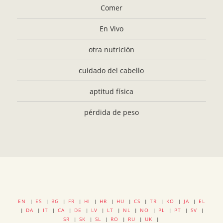
Comer
En Vivo
otra nutrición
cuidado del cabello
aptitud física
pérdida de peso
EN
|
ES
|
BG
|
FR
|
HI
|
HR
|
HU
|
CS
|
TR
|
KO
|
JA
|
EL
|
DA
|
IT
|
CA
|
DE
|
LV
|
LT
|
NL
|
NO
|
PL
|
PT
|
SV
|
SR
|
SK
|
SL
|
RO
|
RU
|
UK
|