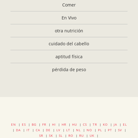
Comer
En Vivo
otra nutrición
cuidado del cabello
aptitud física
pérdida de peso
EN
|
ES
|
BG
|
FR
|
HI
|
HR
|
HU
|
CS
|
TR
|
KO
|
JA
|
EL
|
DA
|
IT
|
CA
|
DE
|
LV
|
LT
|
NL
|
NO
|
PL
|
PT
|
SV
|
SR
|
SK
|
SL
|
RO
|
RU
|
UK
|