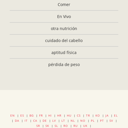
Comer
En Vivo
otra nutrición
cuidado del cabello
aptitud física
pérdida de peso
EN
|
ES
|
BG
|
FR
|
HI
|
HR
|
HU
|
CS
|
TR
|
KO
|
JA
|
EL
|
DA
|
IT
|
CA
|
DE
|
LV
|
LT
|
NL
|
NO
|
PL
|
PT
|
SV
|
SR
|
SK
|
SL
|
RO
|
RU
|
UK
|