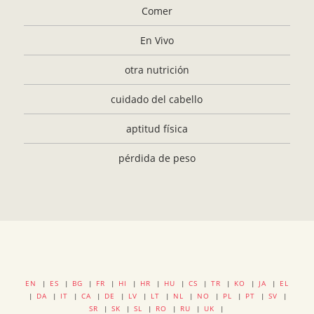
Comer
En Vivo
otra nutrición
cuidado del cabello
aptitud física
pérdida de peso
EN
|
ES
|
BG
|
FR
|
HI
|
HR
|
HU
|
CS
|
TR
|
KO
|
JA
|
EL
|
DA
|
IT
|
CA
|
DE
|
LV
|
LT
|
NL
|
NO
|
PL
|
PT
|
SV
|
SR
|
SK
|
SL
|
RO
|
RU
|
UK
|