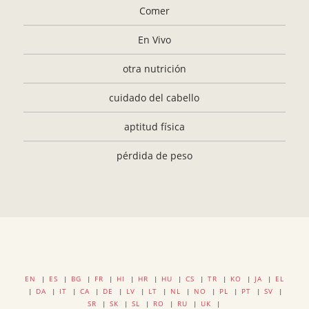
Comer
En Vivo
otra nutrición
cuidado del cabello
aptitud física
pérdida de peso
EN
|
ES
|
BG
|
FR
|
HI
|
HR
|
HU
|
CS
|
TR
|
KO
|
JA
|
EL
|
DA
|
IT
|
CA
|
DE
|
LV
|
LT
|
NL
|
NO
|
PL
|
PT
|
SV
|
SR
|
SK
|
SL
|
RO
|
RU
|
UK
|