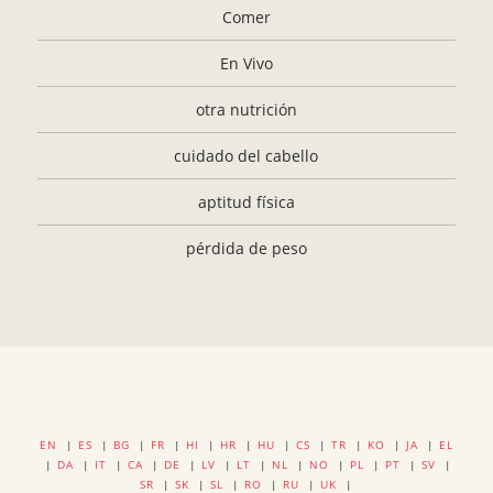
Comer
En Vivo
otra nutrición
cuidado del cabello
aptitud física
pérdida de peso
EN
|
ES
|
BG
|
FR
|
HI
|
HR
|
HU
|
CS
|
TR
|
KO
|
JA
|
EL
|
DA
|
IT
|
CA
|
DE
|
LV
|
LT
|
NL
|
NO
|
PL
|
PT
|
SV
|
SR
|
SK
|
SL
|
RO
|
RU
|
UK
|