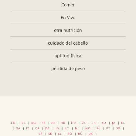
Comer
En Vivo
otra nutrición
cuidado del cabello
aptitud física
pérdida de peso
EN
|
ES
|
BG
|
FR
|
HI
|
HR
|
HU
|
CS
|
TR
|
KO
|
JA
|
EL
|
DA
|
IT
|
CA
|
DE
|
LV
|
LT
|
NL
|
NO
|
PL
|
PT
|
SV
|
SR
|
SK
|
SL
|
RO
|
RU
|
UK
|