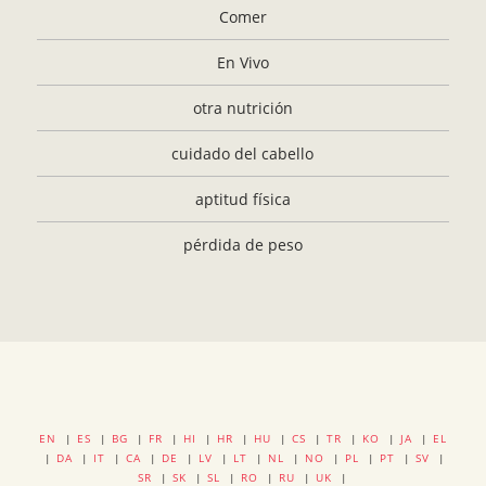
Comer
En Vivo
otra nutrición
cuidado del cabello
aptitud física
pérdida de peso
EN
|
ES
|
BG
|
FR
|
HI
|
HR
|
HU
|
CS
|
TR
|
KO
|
JA
|
EL
|
DA
|
IT
|
CA
|
DE
|
LV
|
LT
|
NL
|
NO
|
PL
|
PT
|
SV
|
SR
|
SK
|
SL
|
RO
|
RU
|
UK
|