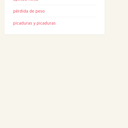
pérdida de peso
picaduras y picaduras