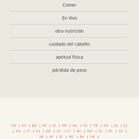
Comer
En Vivo
otra nutrición
cuidado del cabello
aptitud física
pérdida de peso
EN
|
ES
|
BG
|
FR
|
HI
|
HR
|
HU
|
CS
|
TR
|
KO
|
JA
|
EL
|
DA
|
IT
|
CA
|
DE
|
LV
|
LT
|
NL
|
NO
|
PL
|
PT
|
SV
|
SR
|
SK
|
SL
|
RO
|
RU
|
UK
|