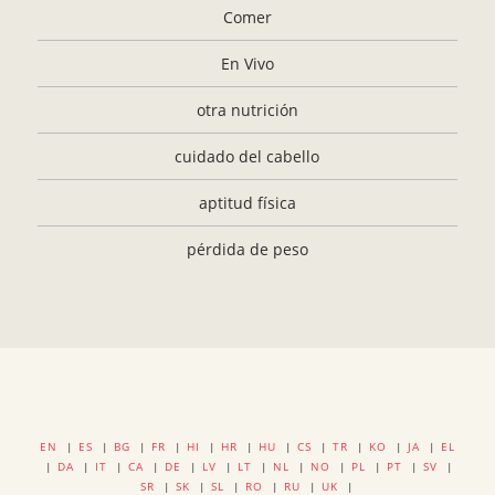
Comer
En Vivo
otra nutrición
cuidado del cabello
aptitud física
pérdida de peso
EN
|
ES
|
BG
|
FR
|
HI
|
HR
|
HU
|
CS
|
TR
|
KO
|
JA
|
EL
|
DA
|
IT
|
CA
|
DE
|
LV
|
LT
|
NL
|
NO
|
PL
|
PT
|
SV
|
SR
|
SK
|
SL
|
RO
|
RU
|
UK
|