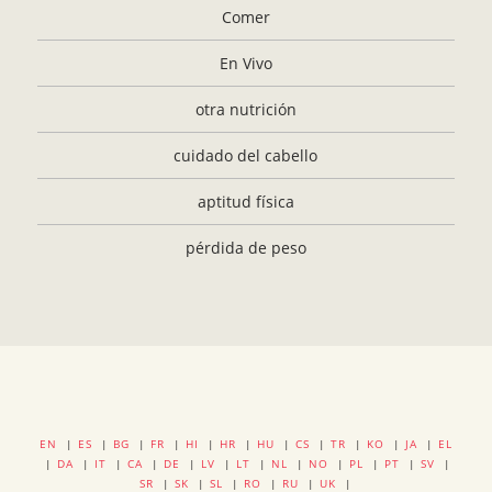
Comer
En Vivo
otra nutrición
cuidado del cabello
aptitud física
pérdida de peso
EN
|
ES
|
BG
|
FR
|
HI
|
HR
|
HU
|
CS
|
TR
|
KO
|
JA
|
EL
|
DA
|
IT
|
CA
|
DE
|
LV
|
LT
|
NL
|
NO
|
PL
|
PT
|
SV
|
SR
|
SK
|
SL
|
RO
|
RU
|
UK
|