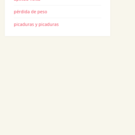
pérdida de peso
picaduras y picaduras