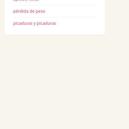
pérdida de peso
picaduras y picaduras