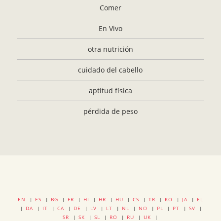
Comer
En Vivo
otra nutrición
cuidado del cabello
aptitud física
pérdida de peso
EN
|
ES
|
BG
|
FR
|
HI
|
HR
|
HU
|
CS
|
TR
|
KO
|
JA
|
EL
|
DA
|
IT
|
CA
|
DE
|
LV
|
LT
|
NL
|
NO
|
PL
|
PT
|
SV
|
SR
|
SK
|
SL
|
RO
|
RU
|
UK
|