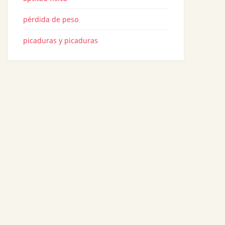
pérdida de peso
picaduras y picaduras