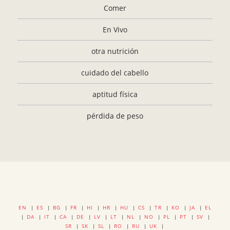
Comer
En Vivo
otra nutrición
cuidado del cabello
aptitud física
pérdida de peso
EN
|
ES
|
BG
|
FR
|
HI
|
HR
|
HU
|
CS
|
TR
|
KO
|
JA
|
EL
|
DA
|
IT
|
CA
|
DE
|
LV
|
LT
|
NL
|
NO
|
PL
|
PT
|
SV
|
SR
|
SK
|
SL
|
RO
|
RU
|
UK
|