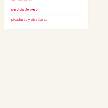
pérdida de peso
picaduras y picaduras