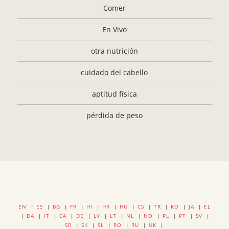
Comer
En Vivo
otra nutrición
cuidado del cabello
aptitud física
pérdida de peso
EN
|
ES
|
BG
|
FR
|
HI
|
HR
|
HU
|
CS
|
TR
|
KO
|
JA
|
EL
|
DA
|
IT
|
CA
|
DE
|
LV
|
LT
|
NL
|
NO
|
PL
|
PT
|
SV
|
SR
|
SK
|
SL
|
RO
|
RU
|
UK
|