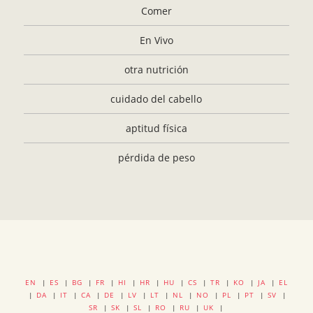
Comer
En Vivo
otra nutrición
cuidado del cabello
aptitud física
pérdida de peso
EN
|
ES
|
BG
|
FR
|
HI
|
HR
|
HU
|
CS
|
TR
|
KO
|
JA
|
EL
|
DA
|
IT
|
CA
|
DE
|
LV
|
LT
|
NL
|
NO
|
PL
|
PT
|
SV
|
SR
|
SK
|
SL
|
RO
|
RU
|
UK
|