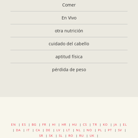
Comer
En Vivo
otra nutrición
cuidado del cabello
aptitud física
pérdida de peso
EN
|
ES
|
BG
|
FR
|
HI
|
HR
|
HU
|
CS
|
TR
|
KO
|
JA
|
EL
|
DA
|
IT
|
CA
|
DE
|
LV
|
LT
|
NL
|
NO
|
PL
|
PT
|
SV
|
SR
|
SK
|
SL
|
RO
|
RU
|
UK
|