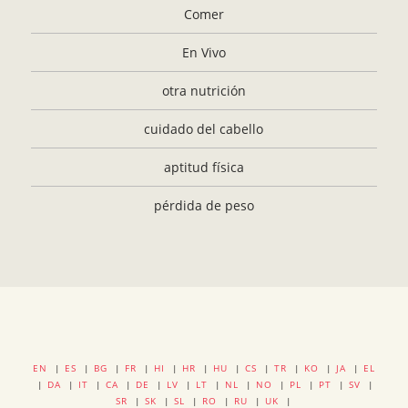
Comer
En Vivo
otra nutrición
cuidado del cabello
aptitud física
pérdida de peso
EN
|
ES
|
BG
|
FR
|
HI
|
HR
|
HU
|
CS
|
TR
|
KO
|
JA
|
EL
|
DA
|
IT
|
CA
|
DE
|
LV
|
LT
|
NL
|
NO
|
PL
|
PT
|
SV
|
SR
|
SK
|
SL
|
RO
|
RU
|
UK
|