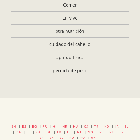
Comer
En Vivo
otra nutrición
cuidado del cabello
aptitud física
pérdida de peso
EN
|
ES
|
BG
|
FR
|
HI
|
HR
|
HU
|
CS
|
TR
|
KO
|
JA
|
EL
|
DA
|
IT
|
CA
|
DE
|
LV
|
LT
|
NL
|
NO
|
PL
|
PT
|
SV
|
SR
|
SK
|
SL
|
RO
|
RU
|
UK
|