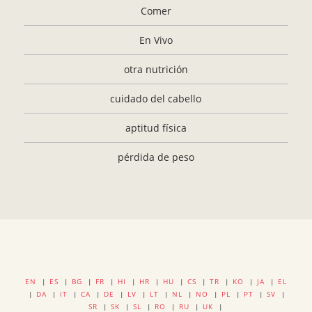
Comer
En Vivo
otra nutrición
cuidado del cabello
aptitud física
pérdida de peso
EN
|
ES
|
BG
|
FR
|
HI
|
HR
|
HU
|
CS
|
TR
|
KO
|
JA
|
EL
|
DA
|
IT
|
CA
|
DE
|
LV
|
LT
|
NL
|
NO
|
PL
|
PT
|
SV
|
SR
|
SK
|
SL
|
RO
|
RU
|
UK
|