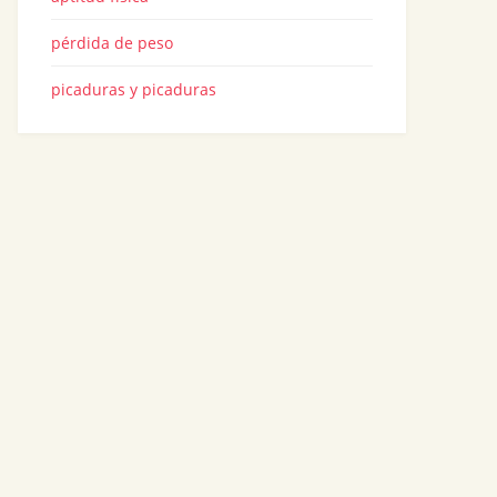
pérdida de peso
picaduras y picaduras