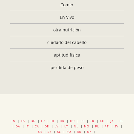
Comer
En Vivo
otra nutrición
cuidado del cabello
aptitud física
pérdida de peso
EN
|
ES
|
BG
|
FR
|
HI
|
HR
|
HU
|
CS
|
TR
|
KO
|
JA
|
EL
|
DA
|
IT
|
CA
|
DE
|
LV
|
LT
|
NL
|
NO
|
PL
|
PT
|
SV
|
SR
|
SK
|
SL
|
RO
|
RU
|
UK
|