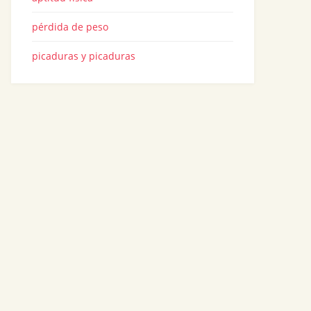
pérdida de peso
picaduras y picaduras