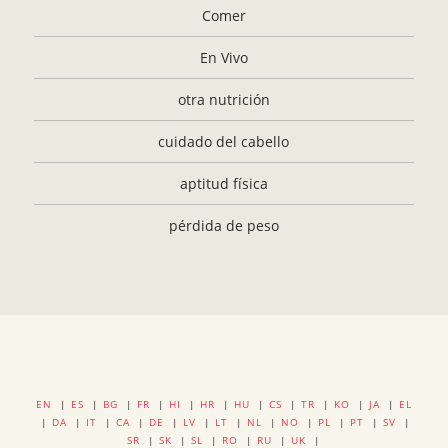
Comer
En Vivo
otra nutrición
cuidado del cabello
aptitud física
pérdida de peso
EN
|
ES
|
BG
|
FR
|
HI
|
HR
|
HU
|
CS
|
TR
|
KO
|
JA
|
EL
|
DA
|
IT
|
CA
|
DE
|
LV
|
LT
|
NL
|
NO
|
PL
|
PT
|
SV
|
SR
|
SK
|
SL
|
RO
|
RU
|
UK
|