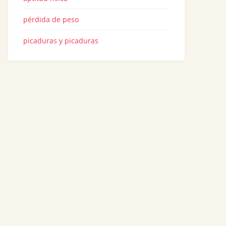
pérdida de peso
picaduras y picaduras