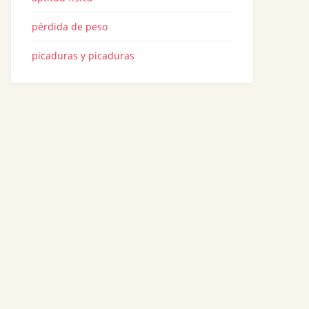
pérdida de peso
picaduras y picaduras