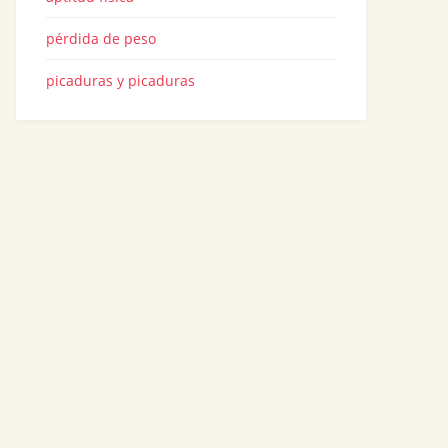
pérdida de peso
picaduras y picaduras