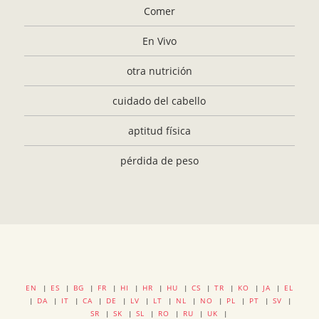
Comer
En Vivo
otra nutrición
cuidado del cabello
aptitud física
pérdida de peso
EN
|
ES
|
BG
|
FR
|
HI
|
HR
|
HU
|
CS
|
TR
|
KO
|
JA
|
EL
|
DA
|
IT
|
CA
|
DE
|
LV
|
LT
|
NL
|
NO
|
PL
|
PT
|
SV
|
SR
|
SK
|
SL
|
RO
|
RU
|
UK
|