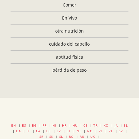
Comer
En Vivo
otra nutrición
cuidado del cabello
aptitud física
pérdida de peso
EN
|
ES
|
BG
|
FR
|
HI
|
HR
|
HU
|
CS
|
TR
|
KO
|
JA
|
EL
|
DA
|
IT
|
CA
|
DE
|
LV
|
LT
|
NL
|
NO
|
PL
|
PT
|
SV
|
SR
|
SK
|
SL
|
RO
|
RU
|
UK
|