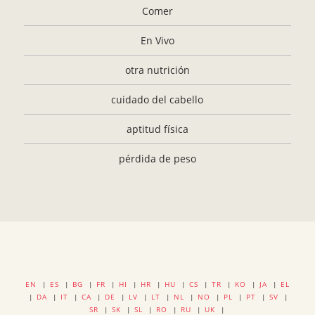
Comer
En Vivo
otra nutrición
cuidado del cabello
aptitud física
pérdida de peso
EN
|
ES
|
BG
|
FR
|
HI
|
HR
|
HU
|
CS
|
TR
|
KO
|
JA
|
EL
|
DA
|
IT
|
CA
|
DE
|
LV
|
LT
|
NL
|
NO
|
PL
|
PT
|
SV
|
SR
|
SK
|
SL
|
RO
|
RU
|
UK
|